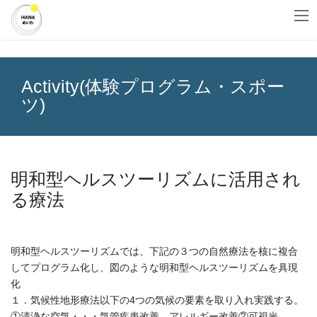
コ
ナ
HOME
Activity(体験プログラム・スポーツ)
ン
ビ
テ
ゲ
ン
ー
ツ
シ
へ
ョ
Activity(体験プログラム・スポー
ス
ン
ツ)
キ
に
ッ
移
プ
動
明和型ヘルスツーリズムに活用され
る療法
明和型ヘルスツーリズムでは、下記の３つの自然療法を核に複合
してプログラム化し、図のような明和型ヘルスツーリズムを具現
化
１．気候性地形療法以下の4つの気候の要素を取り入れ実践する。
①清浄な空気・・・気管疾患改善、アレルギー改善②可視光