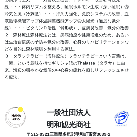
線・・・体内リズムを整える、睡眠ホルモン生成（深い睡眠）③
冷気と風（冷刺激）・・・持久力強化、免疫システムの改善、血
液循環機能アップ体温調整機能アップ④太陽光（適度な紫外
線）・・・ビタミンＤ活性（骨形成）、皮膚炎改善、気分の改善
２．森林療法森林療法とは、疾病治療や健康増進のため、あるい
は生活習慣病の予防や気分の改善、心身のリハビリテーションな
どを目的に森林環境を利用する療法。
３．タラソテラピー（海洋療法）タラソテラピーという言葉は、
「海」という意味を持つギリシャ語のThalassa（タラサ）に由
来。海辺の穏やかな気候の中心身の疲れを癒しリフレッシュさせ
る療法。
一般社団法人
明和観光商社
〒515-0321
三重県多気郡明和町斎宮3039-2