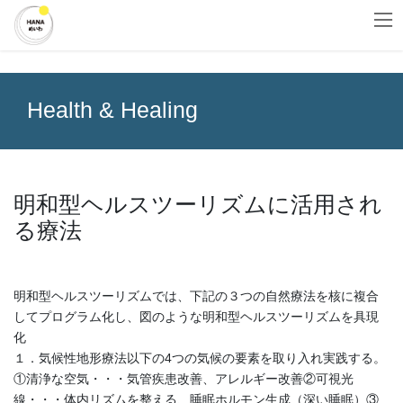
コ
ナ
HOME
Health & Healing
ン
ビ
テ
ゲ
ン
ー
ツ
シ
へ
ョ
Health & Healing
ス
ン
キ
に
ッ
移
プ
動
明和型ヘルスツーリズムに活用され
る療法
明和型ヘルスツーリズムでは、下記の３つの自然療法を核に複合
してプログラム化し、図のような明和型ヘルスツーリズムを具現
化
１．気候性地形療法以下の4つの気候の要素を取り入れ実践する。
①清浄な空気・・・気管疾患改善、アレルギー改善②可視光
線・・・体内リズムを整える、睡眠ホルモン生成（深い睡眠）③