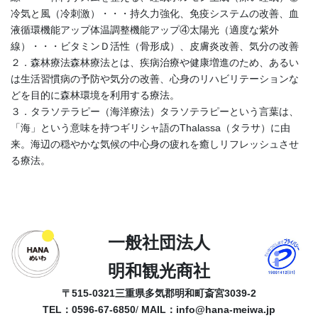
冷気と風（冷刺激）・・・持久力強化、免疫システムの改善、血
液循環機能アップ体温調整機能アップ④太陽光（適度な紫外
線）・・・ビタミンＤ活性（骨形成）、皮膚炎改善、気分の改善
２．森林療法森林療法とは、疾病治療や健康増進のため、あるい
は生活習慣病の予防や気分の改善、心身のリハビリテーションな
どを目的に森林環境を利用する療法。
３．タラソテラピー（海洋療法）タラソテラピーという言葉は、
「海」という意味を持つギリシャ語のThalassa（タラサ）に由
来。海辺の穏やかな気候の中心身の疲れを癒しリフレッシュさせ
る療法。
一般社団法人
明和観光商社
〒515-0321
三重県多気郡明和町斎宮3039-2
TEL：0596-67-6850
/
MAIL：
info@hana-meiwa.jp