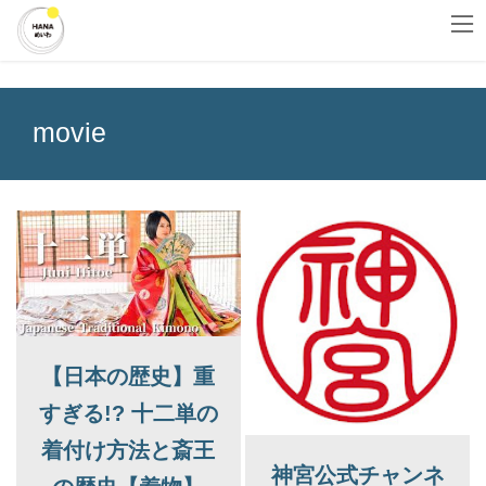
コ
ナ
HOME
movie
ン
ビ
テ
ゲ
ン
ー
ツ
シ
へ
ョ
movie
ス
ン
キ
に
ッ
移
プ
動
リンク
【日本の歴史】重
すぎる!? 十二単の
着付け方法と斎王
神宮公式チャンネ