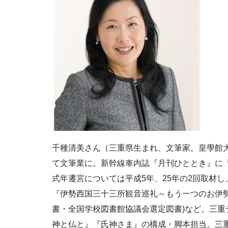
千種清美さん（三重県生まれ、文筆家。皇學館
て文筆業に。新幹線車内誌『月刊ひととき』に
式年遷宮については平成5年、25年の2回取材
『伊勢西国三十三所観音巡礼～もう一つのお伊
書・全国学校図書館協議会選定図書)など。三
神と仏と』『氏神さま』の構成・脚本担当。三