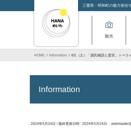
コ
ナ
三重県・明和町の魅力発信サイ
ン
ビ
テ
ゲ
ン
ー
ツ
シ
観光
へ
ョ
ス
ン
キ
に
HOME
Information
6/1（土）「源氏物語と斎宮」トーク
ッ
移
プ
動
Information
2024年5月24日
/ 最終更新日時 :
2024年5月24日
webmaster@