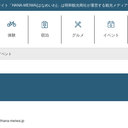
ト「HANA-MEIWA(はなめいわ)」は明和観光商社が運営する観光メディ
体験
宿泊
グルメ
イベント
イベント
hana-meiwa.jp