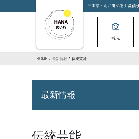
コ
ナ
三重県・明和町の魅力発信サイ
ン
ビ
テ
ゲ
ン
ー
ツ
シ
観光
へ
ョ
ス
ン
キ
に
HOME
最新情報
伝統芸能
ッ
移
プ
動
最新情報
伝統芸能