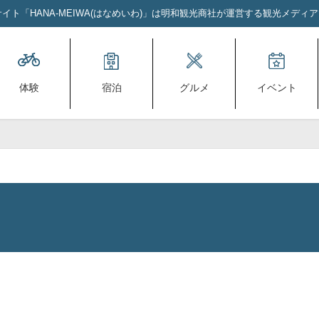
ト「HANA-MEIWA(はなめいわ)」は明和観光商社が運営する観光メディ
体験
宿泊
グルメ
イベント