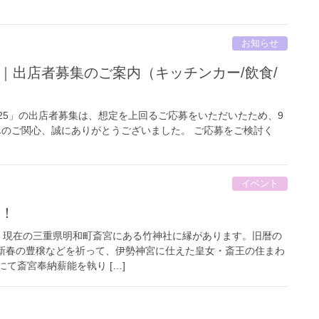
お知らせ
5｜出店者募集のご案内（キッチンカー/飲食/
25」の出店者募集は、想定を上回るご応募をいただいたため、9
んのご関心、誠にありがとうございました。 ご応募をご検討く
イベント
催！
現在の三重県明和町斎宮にある竹神社に縁があります。旧暦の
に、新春の豊穣などを祈って、伊勢神宮に仕えた皇女・斎王の住まわ
て斎宮奉納薪能を執り […]