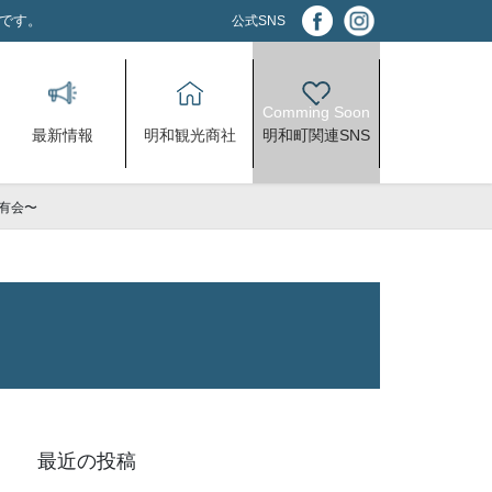
アです。
公式SNS
最新情報
明和観光商社
明和町関連SNS
有会〜
最近の投稿