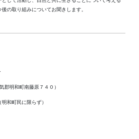
ーとして活動し、自然と共に生きることについて考える
今後の取り組みについてお聞きします。
0分
県多気郡明和町南藤原７４０）
（明和町民に限らず）