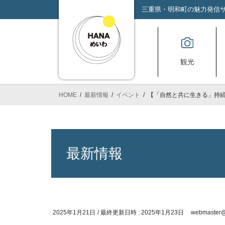
コ
ナ
三重県・明和町の魅力発信サイ
ン
ビ
テ
ゲ
ン
ー
ツ
シ
観光
へ
ョ
ス
ン
キ
に
HOME
最新情報
イベント
【「自然と共に生きる」持
ッ
移
プ
動
最新情報
2025年1月21日
/ 最終更新日時 :
2025年1月23日
webmaster@