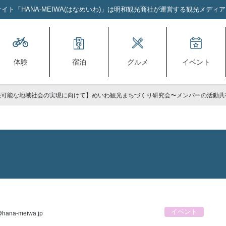
ト「HANA-MEIWA(はなめいわ)」は明和観光商社が運営する観光メディ
体験
宿泊
グルメ
イベント
続可能な地域社会の実現に向けて】めいわ観光まちづくり研究会〜メンバーの活動共
イベント
hana-meiwa.jp