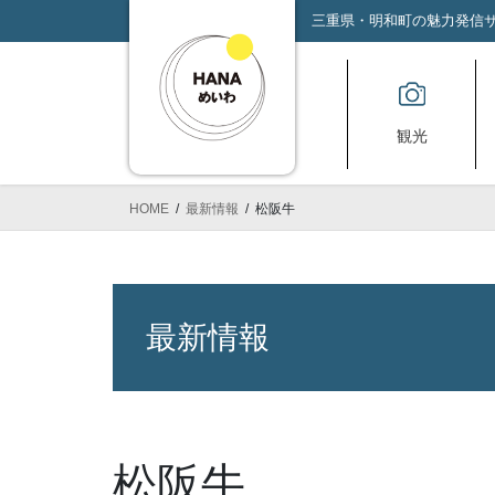
コ
ナ
三重県・明和町の魅力発信サイ
ン
ビ
テ
ゲ
ン
ー
ツ
シ
観光
へ
ョ
ス
ン
キ
に
HOME
最新情報
松阪牛
ッ
移
プ
動
最新情報
松阪牛