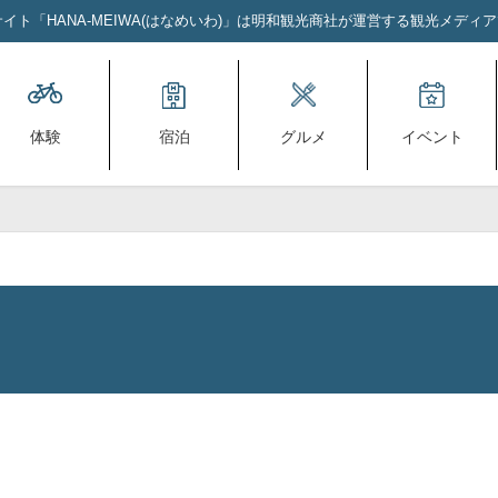
ト「HANA-MEIWA(はなめいわ)」は明和観光商社が運営する観光メディ
体験
宿泊
グルメ
イベント