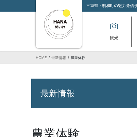
コ
ナ
三重県・明和町の魅力発信サイ
ン
ビ
テ
ゲ
ン
ー
ツ
シ
観光
へ
ョ
ス
ン
キ
に
HOME
最新情報
農業体験
ッ
移
プ
動
最新情報
農業体験