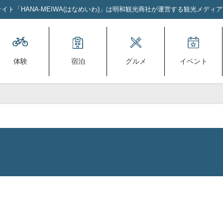
ト「HANA-MEIWA(はなめいわ)」は明和観光商社が運営する観光メディ
体験
宿泊
グルメ
イベント